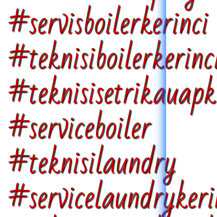
#servisboilerkerinc
#teknisiboilerkerinc
#teknisisetrikaua
#serviceboiler T
#teknisilaundry 
#servicelaundrykeri