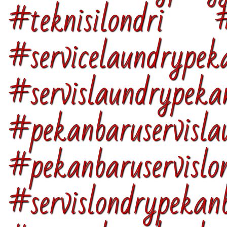
#teknisilondri #p
#servicelaundrypek
#servislaundrypeka
#pekanbaruservisla
#pekanbaruservislo
#servislondrypekan