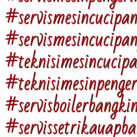
#servismesincucipa
#servismesincucipan
#teknisimesincucipa
#teknisimesinpenger
#servisboilerbangk
#servissetrikauapb