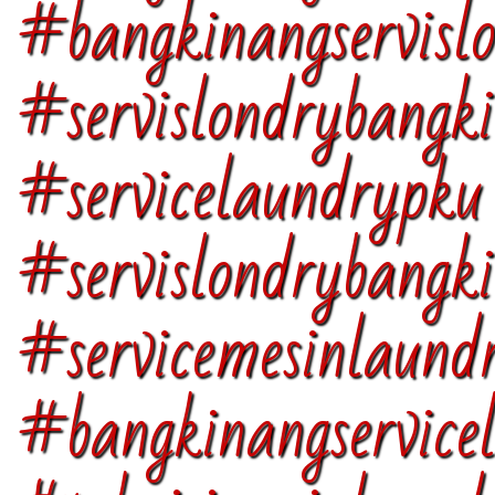
#bangkinangservisl
#servislondrybangk
#servicelaundrypku
#servislondrybangk
#servicemesinlaund
#bangkinangservice