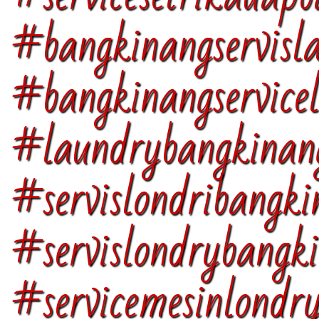
#bangkinangservisl
#bangkinangservice
#laundrybangkina
#servislondribangki
#servislondrybangk
#servicemesinlondr