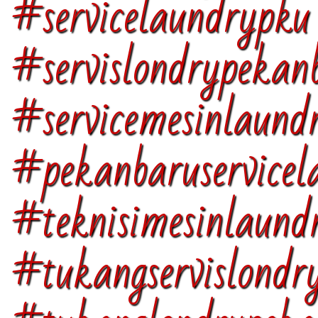
#servicelaundrypku
#servislondrypekan
#servicemesinlaund
#pekanbaruservicel
#teknisimesinlaund
#tukangservislondr