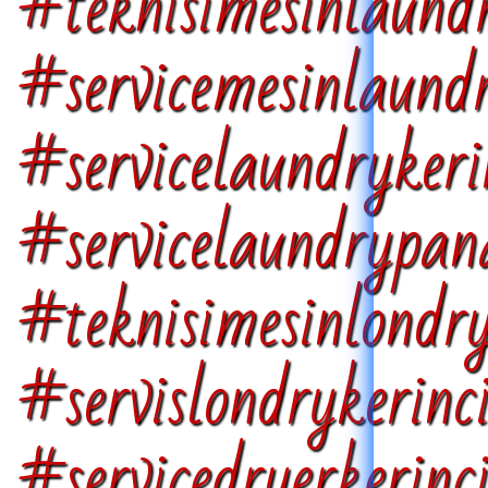
#teknisimesinlaun
#servicemesinlaundr
#servicelaundryker
#servicelaundryp
#teknisimesinlondry
#servislondrykerinc
#servicedryerkerinc