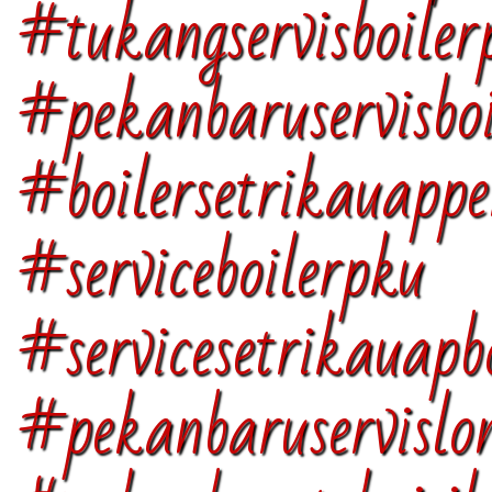
#tukangservisboile
#pekanbaruservisboi
#boilersetrikauapp
#serviceboilerpku
#servicesetrikauapb
#pekanbaruservislo