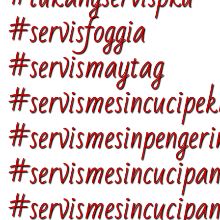
#servisfoggia 
#servismaytag
#servismesincucipe
#servismesinpenger
#servismesincucipa
#servismesincucipan