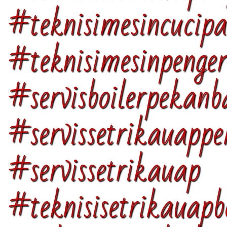
#teknisimesincucipa
#teknisimesinpenger
#servisboilerpeka
#servissetrikauapp
#servissetrikauap
#teknisisetrikauapb