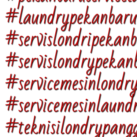
#laundrypekanba
#servislondripekan
#servislondrypekan
#servicemesinlondr
#servicemesinlaund
#teknisilondrypan