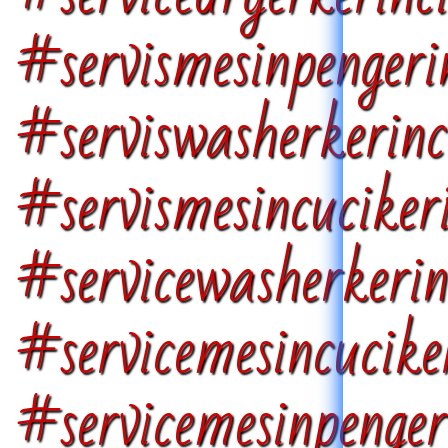
#servismesinpenger
#serviswasherkerinc
#servismesincuciker
#servicewasherkerin
#servicemesincucike
#servicemesinpenger