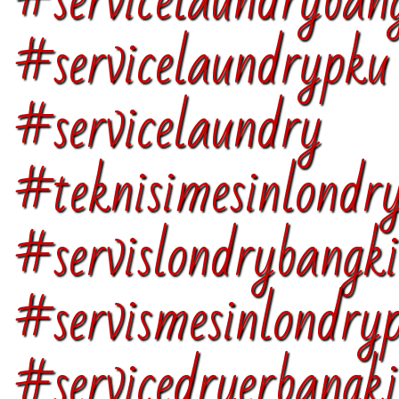
#servicelaundryban
#servicelaundrypk
#servicelaundry
#teknisimesinlondr
#servislondrybangk
#servismesinlondry
#servicedryerbangk