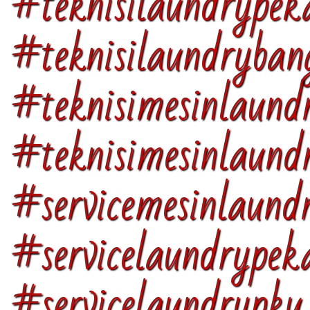
#teknisilaundrypek
#teknisilaundryban
#teknisimesinlaund
#teknisimesinlaun
#servicemesinlaund
#servicelaundrypek
#servicelaundrypk