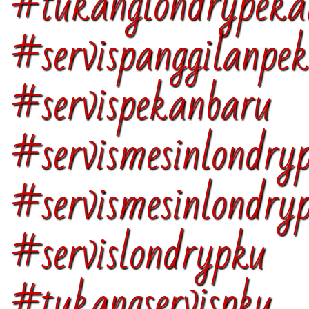
#tukanglondrypeka
#servispanggilanpe
#servispekanbaru
#servismesinlondry
#servismesinlondry
#servislondr
#tukangservispku