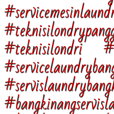
#servicemesinlaund
#teknisilondrypan
#teknisilondri #b
#servicelaundryban
#servislaundrybang
#bangkinangservisl