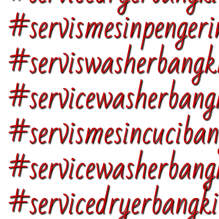
#servismesinpenger
#serviswasherbangk
#servicewasherbang
#servismesincuciba
#servicewasherbang
#servicedryerbangk