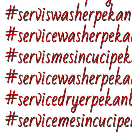
#serviswasherpekan
#servicewasherpeka
#servismesincucipe
#servicewasherpeka
#servicedryerpekan
#servicemesincucip