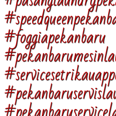
#pasanglaundrypek
#speedqueenpekan
#foggiapekanbaru
#pekanbarumesinla
#servicesetrikauap
#pekanbaruservisla
#pekanbaruservicel