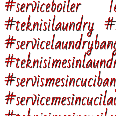
#serviceboiler Te
#teknisilaundry #s
#servicelaundryban
#teknisimesinlaun
#servismesincuciba
#servicemesincucil