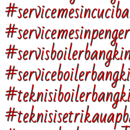
#servicemesincucib
#servicemesinpenge
#servisboilerbangki
#serviceboilerbangk
#teknisiboilerbangk
#teknisisetrikauapb