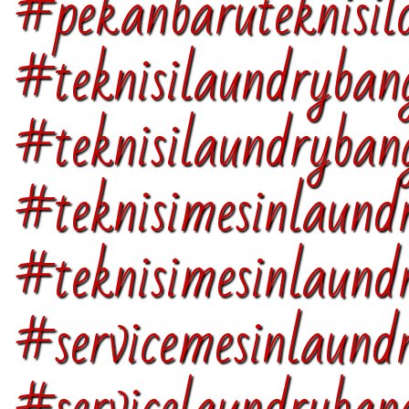
#pekanbaruteknisil
#teknisilaundryban
#teknisilaundryban
#teknisimesinlaund
#teknisimesinlaun
#servicemesinlaund