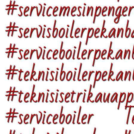
#servicemesinpenge
#servisboilerpekanb
#serviceboilerpekan
#teknisiboilerpekan
#teknisisetrikauap
#serviceboiler Te