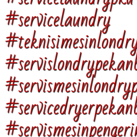
#servicelaundry
#teknisimesinlondr
#servislondrypekan
#servismesinlondry
#servicedryerpekan
#servismesinpenger