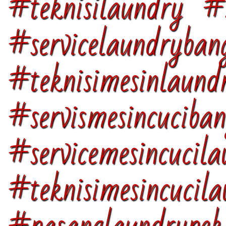
#teknisilaundry #s
#servicelaundryban
#teknisimesinlaun
#servismesincuciba
#servicemesincucil
#teknisimesincucil