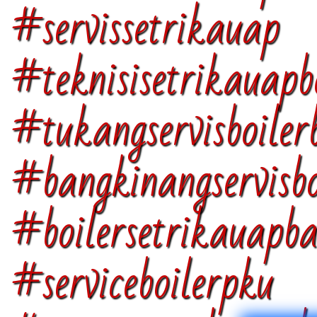
#servissetrikauap
#teknisisetrikauapb
#tukangservisboiler
#bangkinangservisbo
#boilersetrikauapb
#serviceboilerpku