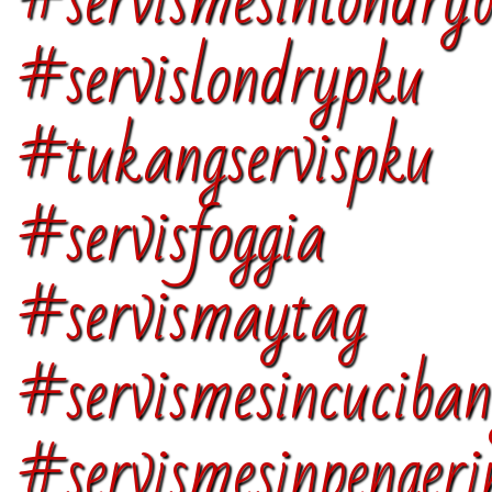
#servismesinlondry
#servislondr
#tukangservispku
#servisfoggia 
#servismaytag
#servismesincuciba
#servismesinpenger