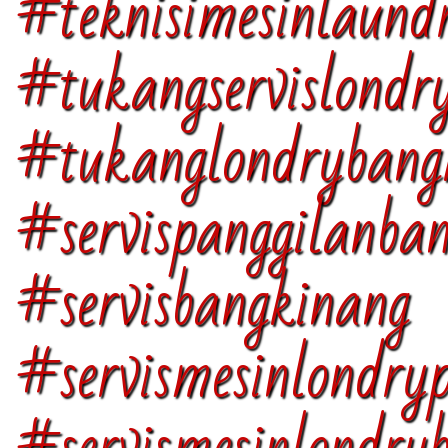
#teknisimesinlaund
#tukangservislondr
#tukanglondrybang
#servispanggilanba
#servisbangkinang
#servismesinlondry