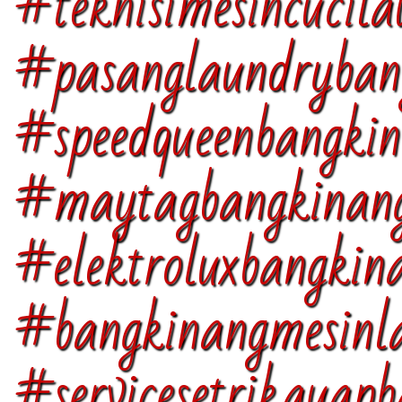
#teknisimesincucil
#pasanglaundryban
#speedqueenbangki
#maytagbangkina
#elektroluxbangkin
#bangkinangmesinl
#servicesetrikauap