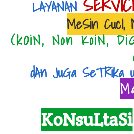
SERVIC
LAYANAN
MeSin CucI,
(kOiN, Non KoiN, Di
dAn JuGa SeTRika 
M
KoNsuLtaSi