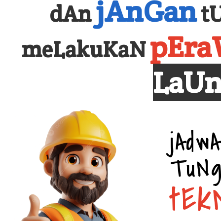
jAnGan
dAn
t
pEra
meLakuKaN
LaUn
jAd
Tu
tEk