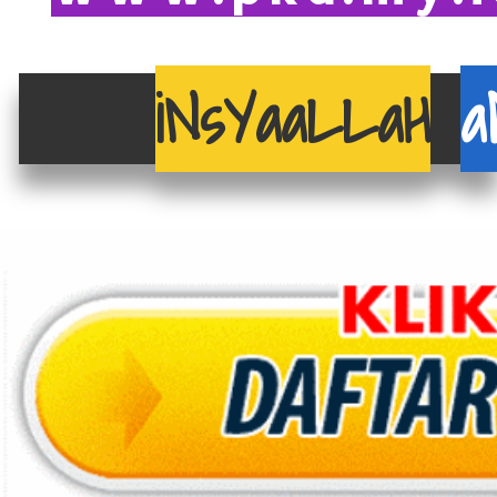
iNsYaaLLaH
a