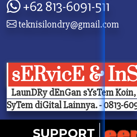
+62 813-6091-511
teknisilondry@gmail.com
sERvicE & In
LaunDRy dEnGan sYsTem Koin, 
SyTem diGital Lainnya. - 0813-609
SUPPORT