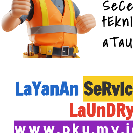
SeC
tEkn
aTa
LaYanAn
SeRvIc
LaUnDR
www.pku.my.id