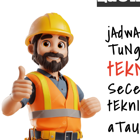
jAd
Tu
tEk
SeC
tEkn
aTa