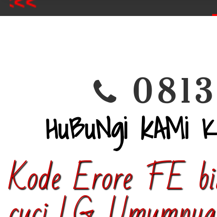
<<
0813
HuBuNgi kAMi 
Kode Erore FE bia
cuci LG, Umumnya 