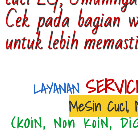
Cek pada bagian wa
untuk lebih memast
SERVIC
LAYANAN
MeSin CucI,
(kOiN, Non KoiN, Di