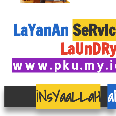
LaYanAn
SeRvIc
LaUnDR
www.pku.my.id
iNsYaaLLaH
a