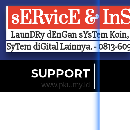
sERvicE & In
LaunDRy dEnGan sYsTem Koin, 
SyTem diGital Lainnya. - 0813-609
SUPPORT
www.pku.my.id