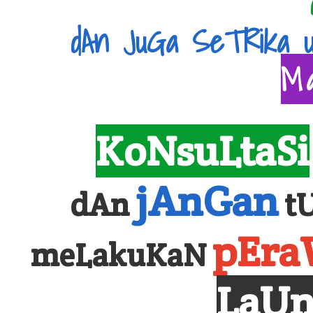
dAn JuGa SeTRika 
M
KoNsuLtaSi
jAnGan
dAn
t
pEra
meLakuKaN
LaUn