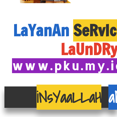
LaYanAn
SeRvIc
LaUnDR
www.pku.my.id
iNsYaaLLaH
a