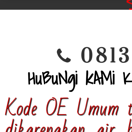
<<
0813
HuBuNgi kAMi 
Kode OE Umum te
dikarenakan air 