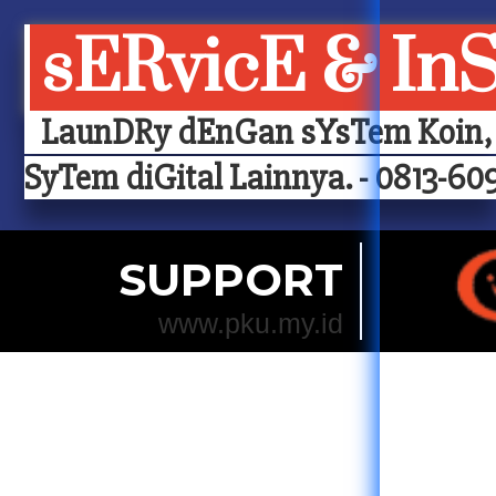
sERvicE & In
LaunDRy dEnGan sYsTem Koin, 
SyTem diGital Lainnya. - 0813-609
SUPPORT
www.pku.my.id