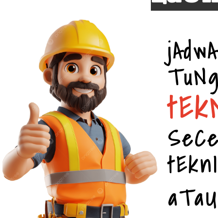
jAd
Tu
tEk
SeC
tEkn
aTa