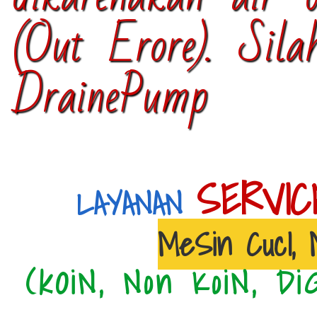
(Out Erore). Sil
DrainePump
SERVIC
LAYANAN
MeSin CucI,
(kOiN, Non KoiN, Di